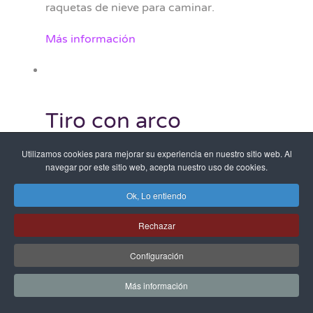
raquetas de nieve para caminar.
Más información
Tiro con arco
Utilizamos cookies para mejorar su experiencia en nuestro sitio web. Al
Terrestre
navegar por este sitio web, acepta nuestro uso de cookies.
Toma tu posición, relájate, apunta, respira
Ok, Lo entiendo
hondo y... Dispara!
Siéntete como el auténtico Robbin Hood
Rechazar
disparando con un arco. Prueba puntería,
Configuración
desafía a tus amigos y aprende las mejores
técnicas para ser un buen arquero.
Más información
Más información